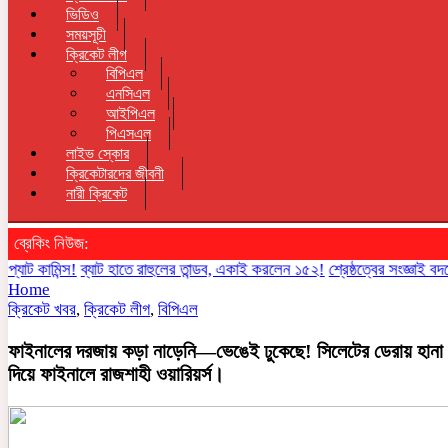
ভিডিও
সময়সূচী
ক্রিকেট লীগ
বিপিএল
এনসিএল
আইপিএল
পিএসএল
লাইভ স্কোর
ক্রিকেটারদের জীবনী
নারী ক্রিকেট
ব্রেকিং নিউজ:
ামিন্স!
ব্যাট হাতে রাহুলের তান্ডব, একাই করলেন ১৫২!
শ্রেষ্ঠত্বের সংজ্ঞাই বদলে দিচ
Home
ক্রিকেট খবর
,
ক্রিকেট লীগ
,
বিপিএল
ফাইনালের দরজায় কড়া নাড়েনি—ভেঙেই ঢুকেছে! সিলেটের ডেরায় হানা
দিয়ে ফাইনালে রাজশাহী ওয়ারিয়র্স।