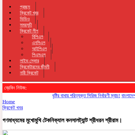
প্রচ্ছদ
ক্রিকেট খবর
ভিডিও
সময়সূচী
ক্রিকেট লীগ
বিপিএল
এনসিএল
আইপিএল
পিএসএল
লাইভ স্কোর
ক্রিকেটারদের জীবনী
নারী ক্রিকেট
ব্রেকিং নিউজ:
বৃষ্টির বাধায় পরিত্যক্ত সিরিজ নির্ধারণী ম্যাচ!
বাংলাদেশ পারবে
Home
ক্রিকেট খবর
গণমাধ্যমের মুখোমুখি টেকনিক্যাল কনসালট্যান্ট শ্রীধরন শ্রীরাম।