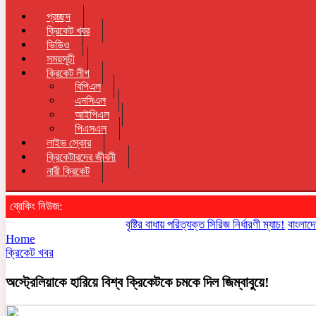
প্রচ্ছদ
ক্রিকেট খবর
ভিডিও
সময়সূচী
ক্রিকেট লীগ
বিপিএল
এনসিএল
আইপিএল
পিএসএল
লাইভ স্কোর
ক্রিকেটারদের জীবনী
নারী ক্রিকেট
ব্রেকিং নিউজ:
বৃষ্টির বাধায় পরিত্যক্ত সিরিজ নির্ধারণী ম্যাচ!
বাংলাদেশ পারব
Home
ক্রিকেট খবর
অস্ট্রেলিয়াকে হারিয়ে বিশ্ব ক্রিকেটকে চমকে দিল জিম্বাবুয়ে!