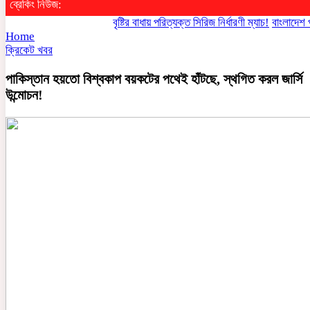
ব্রেকিং নিউজ:
বৃষ্টির বাধায় পরিত্যক্ত সিরিজ নির্ধারণী ম্যাচ!
বাংলাদেশ পারবে
Home
ক্রিকেট খবর
পাকিস্তান হয়তো বিশ্বকাপ বয়কটের পথেই হাঁটছে, স্থগিত করল জার্সি
উন্মোচন!